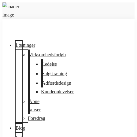
Løsninger
Virksomhedsforløb
Ledelse
Salgstræning
Adfærdsdesign
Kundeoplevelser
Åbne
kurser
Foredrag
Blog