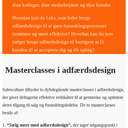
dine kolleger, dine medarbejdere og dine kunder.
Hvordan kan du f.eks. som leder bruge
adfærdsdesign til at gøre forandringsprocesser
nemmere og mere effektive? Hvordan kan du som
sælger bruge adfærdsdesign til hurtigere at få
kunden til at acceptere dig og dit oplæg?
Masterclasses i adfærdsdesign
Salesculture tilbyder to dybdegående masterclasses i adfærdsdesign,
der giver deltagerne effektive redskaber til at gentænke og optimere
deres tilgang til salg og forandringsledelse. De to masterclasses
består af:
1.
“Sælg mere med adfærdsdesign”,
der tager udgangspunkt i