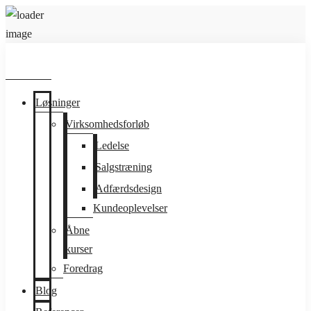
Løsninger
Virksomhedsforløb
Ledelse
Salgstræning
Adfærdsdesign
Kundeoplevelser
Åbne
kurser
Foredrag
Blog