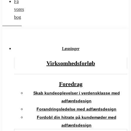
Få
vores
bog
Løsninger
Virksomhedsforløb
Foredrag
Skab kundeoplevelser i verdensklasse med
adfærdsdesign
Forandringsledelse med adfærdsdesign
Fordobl din hitrate på kundemøder med
adfærdsdesign