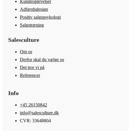
Kundeoplevelser
Adfærdsdesign
Positiv salgspsykologi
Salgstræning
Salesculture
Om os
Derfor skal du vælge os
Det tror vi på
Referencer
Info
+45 26150842
info@salesculture.dk
CVR: 33648804