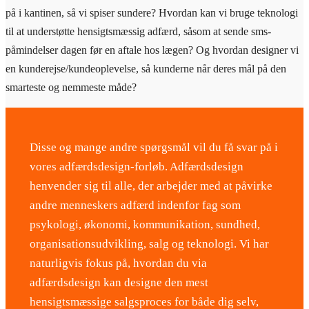
på i kantinen, så vi spiser sundere? Hvordan kan vi bruge teknologi
til at understøtte hensigtsmæssig adfærd, såsom at sende sms-
påmindelser dagen før en aftale hos lægen? Og hvordan designer vi
en kunderejse/kundeoplevelse, så kunderne når deres mål på den
smarteste og nemmeste måde?
Disse og mange andre spørgsmål vil du få svar på i
vores adfærdsdesign-forløb. Adfærdsdesign
henvender sig til alle, der arbejder med at påvirke
andre menneskers adfærd indenfor fag som
psykologi, økonomi, kommunikation, sundhed,
organisationsudvikling, salg og teknologi. Vi har
naturligvis fokus på, hvordan du via
adfærdsdesign kan designe den mest
hensigtsmæssige salgsproces for både dig selv,