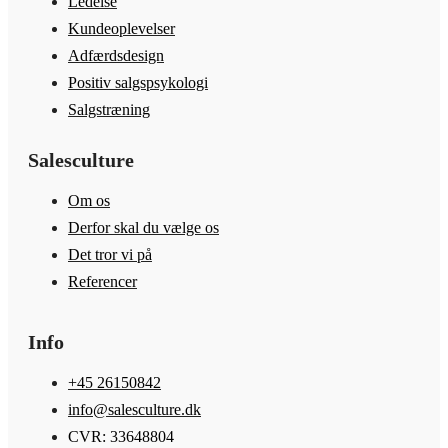
Ledelse
Kundeoplevelser
Adfærdsdesign
Positiv salgspsykologi
Salgstræning
Salesculture
Om os
Derfor skal du vælge os
Det tror vi på
Referencer
Info
+45 26150842
info@salesculture.dk
CVR: 33648804