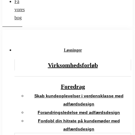
Få
vores
bog
Løsninger
Virksomhedsforløb
Foredrag
Skab kundeoplevelser i verdensklasse med
adfærdsdesign
Forandringsledelse med adfærdsdesign
Fordobl din hitrate på kundemøder med
adfærdsdesign