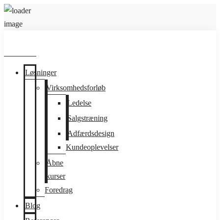
Løsninger
Virksomhedsforløb
Ledelse
Salgstræning
Adfærdsdesign
Kundeoplevelser
Åbne
kurser
Foredrag
Blog