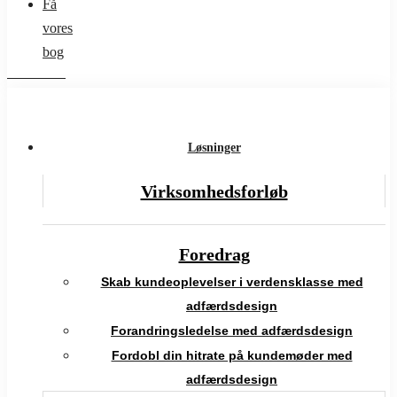
Få
vores
bog
Løsninger
Virksomhedsforløb
Foredrag
Skab kundeoplevelser i verdensklasse med
adfærdsdesign
Forandringsledelse med adfærdsdesign
Fordobl din hitrate på kundemøder med
adfærdsdesign