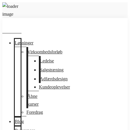
Løsninger
Virksomhedsforløb
Ledelse
Salgstræning
Adfærdsdesign
Kundeoplevelser
Åbne
kurser
Foredrag
Blog