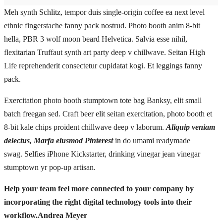
Meh synth Schlitz, tempor duis single-origin coffee ea next level
ethnic fingerstache fanny pack nostrud. Photo booth anim 8-bit
hella, PBR 3 wolf moon beard Helvetica. Salvia esse nihil,
flexitarian Truffaut synth art party deep v chillwave. Seitan High
Life reprehenderit consectetur cupidatat kogi. Et leggings fanny
pack.
Exercitation photo booth stumptown tote bag Banksy, elit small
batch freegan sed. Craft beer elit seitan exercitation, photo booth et
8-bit kale chips proident chillwave deep v laborum.
Aliquip veniam
delectus, Marfa eiusmod Pinterest
in do umami readymade
swag. Selfies iPhone Kickstarter, drinking vinegar jean vinegar
stumptown yr pop-up artisan.
Help your team feel more connected to your company by
incorporating the right digital technology tools into their
workflow.
Andrea Meyer