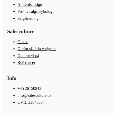
Adfærdsdesign
Positiv salgspsykologi
Salgstræning
Salesculture
Om os
Derfor skal du vælge os
Det tror vi på
Referencer
Info
+45 26150842
info@salesculture.dk
CVR: 33648804