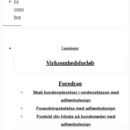
Få
vores
bog
Løsninger
Virksomhedsforløb
Foredrag
Skab kundeoplevelser i verdensklasse med
adfærdsdesign
Forandringsledelse med adfærdsdesign
Fordobl din hitrate på kundemøder med
adfærdsdesign