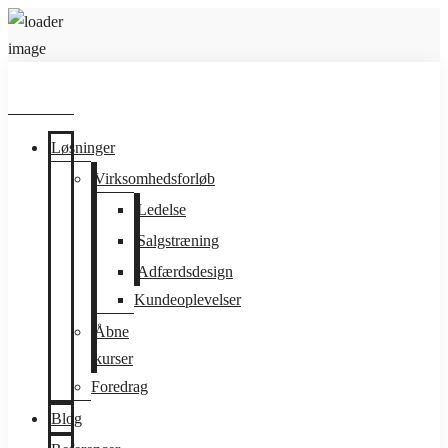
Løsninger
Virksomhedsforløb
Ledelse
Salgstræning
Adfærdsdesign
Kundeoplevelser
Åbne
kurser
Foredrag
Blog