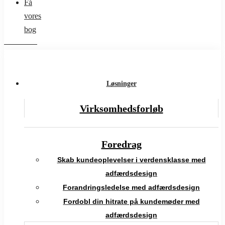
Få
vores
bog
Løsninger
Virksomhedsforløb
Foredrag
Skab kundeoplevelser i verdensklasse med
adfærdsdesign
Forandringsledelse med adfærdsdesign
Fordobl din hitrate på kundemøder med
adfærdsdesign