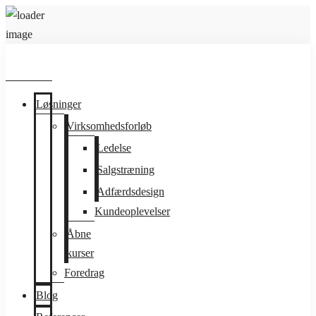
Løsninger
Virksomhedsforløb
Ledelse
Salgstræning
Adfærdsdesign
Kundeoplevelser
Åbne
kurser
Foredrag
Blog